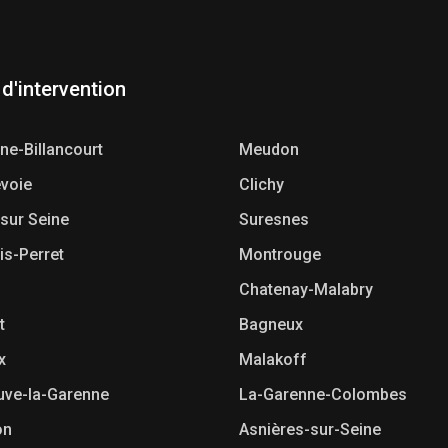
 d'intervention
ne-Billancourt
Meudon
voie
Clichy
 sur Seine
Suresnes
is-Perret
Montrouge
Chatenay-Malabry
t
Bagneux
x
Malakoff
euve-la-Garenne
La-Garenne-Colombes
on
Asnières-sur-Seine